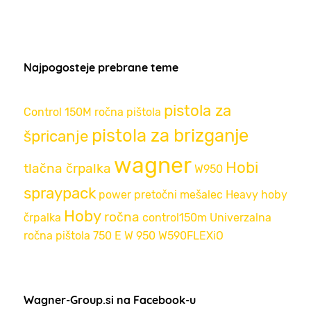
Najpogosteje prebrane teme
pistola za
Control 150M
ročna pištola
pistola za brizganje
špricanje
wagner
Hobi
tlačna črpalka
W950
spraypack
power
pretočni mešalec
Heavy
hoby
Hoby
ročna
črpalka
control150m
Univerzalna
ročna pištola
750 E
W 950
W590FLEXiO
Wagner-Group.si na Facebook-u