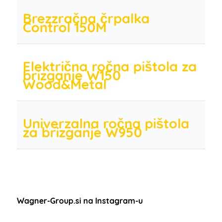
Brezzračna črpalka
Control 150M
Električna ročna pištola za
brizganje W150
Wood&Metal
Univerzalna ročna pištola
za brizganje W950
Wagner-Group.si na Instagram-u