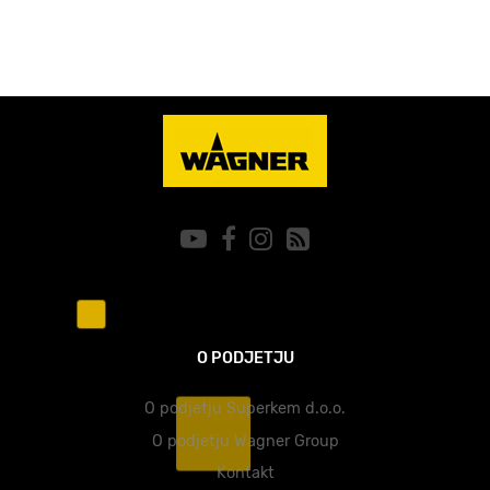
O PODJETJU
O podjetju Superkem d.o.o.
O podjetju Wagner Group
Kontakt