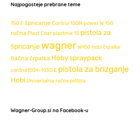
Najpogosteje prebrane teme
špricanje
750 E
Control 150M
power
W 150
pistola za
ročna
Plast Coat
plastmix 15
wagner
špricanje
W950
hobi črpalke
Hoby
spraypack
tlačna črpalka
pistola za brizganje
control150m
1030 E
Hobi
Univerzalna ročna pištola
Wagner-Group.si na Facebook-u