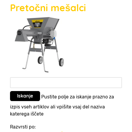
Pretočni mešalci
Pustite polje za iskanje prazno za
izpis vseh artiklov ali vpišite vsaj del naziva
katerega iščete
Razvrsti po: