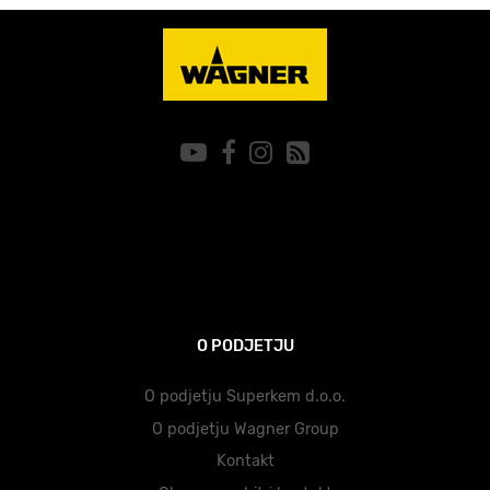
O PODJETJU
O podjetju Superkem d.o.o.
O podjetju Wagner Group
Kontakt