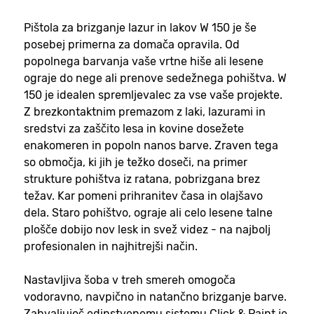
Pištola za brizganje lazur in lakov W 150 je še
posebej primerna za domača opravila. Od
popolnega barvanja vaše vrtne hiše ali lesene
ograje do nege ali prenove sedežnega pohištva. W
150 je idealen spremljevalec za vse vaše projekte.
Z brezkontaktnim premazom z laki, lazurami in
sredstvi za zaščito lesa in kovine dosežete
enakomeren in popoln nanos barve. Zraven tega
so območja, ki jih je težko doseči, na primer
strukture pohištva iz ratana, pobrizgana brez
težav. Kar pomeni prihranitev časa in olajšavo
dela. Staro pohištvo, ograje ali celo lesene talne
plošče dobijo nov lesk in svež videz - na najbolj
profesionalen in najhitrejši način.
Nastavljiva šoba v treh smereh omogoča
vodoravno, navpično in natančno brizganje barve.
Zahvaljujoč edinstvenemu sistemu Click & Paint je