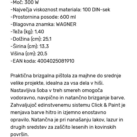
-Moč: 300 W
-Največja viskoznost materiala: 100 DIN-sek
-Prostornina posode: 600 ml
-Blagovna znamka: WAGNER
-Teža (kg): 1,40
-Dolžina (cm): 25,1
-Širina (cm): 13,3
Višina (cm): 20,5
-EAN koda: 4004025081910
Praktična brizgalna pištola za majhne do srednje
velike projekte, idealna za vsa dela v hiši.
Nastavljiva šoba v treh smereh omogoča
vodoravno, navpično in natančno brizganje barve.
Zahvaljujoč edinstvenemu sistemu Click & Paint je
menjava barve hitro in izjemno enostavno
opravilo. Natančna je pri nanašanju lakov, lazur in
drugih sredstev za zaščito lesenih in kovinskih
površin.