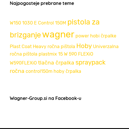
Najpogosteje prebrane teme
pistola za
W150
1030 E
Control 150M
wagner
brizganje
power
hobi črpalke
Hoby
Plast Coat
Heavy
ročna pištola
Univerzalna
ročna pištola
plastmix 15
W 590 FLEXiO
spraypack
tlačna črpalka
W590FLEXiO
ročna
control150m
hoby črpalka
Wagner-Group.si na Facebook-u