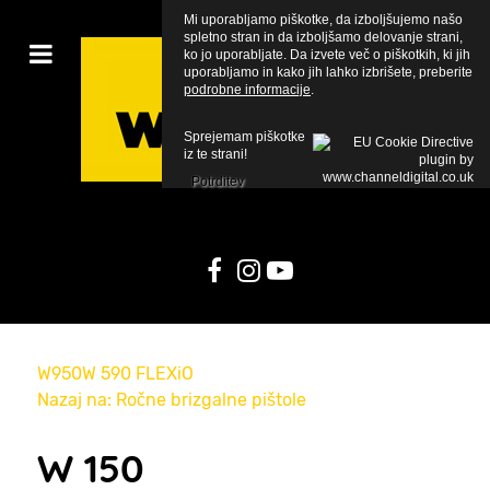
Mi uporabljamo piškotke, da izboljšujemo našo
spletno stran in da izboljšamo delovanje strani,
ko jo uporabljate. Da izvete več o piškotkih, ki jih
uporabljamo in kako jih lahko izbrišete, preberite
podrobne informacije
.
Sprejemam piškotke
iz te strani!
Potrditev
W950
W 590 FLEXiO
Nazaj na: Ročne brizgalne pištole
W 150